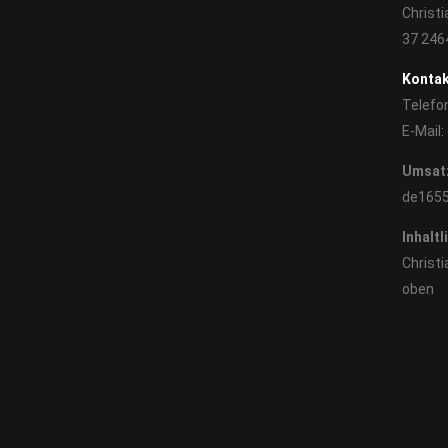
Christ
37 24
Kontak
Telefo
E-Mail:
Umsatz
de165
Inhaltl
Christ
oben