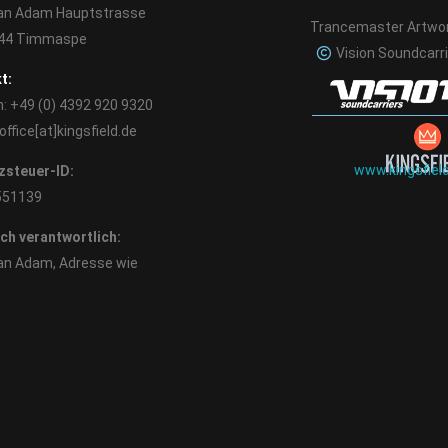
ian Adam Hauptstrasse
Trancemaster Artwor
644 Timmaspe
Vision Soundcarr
t:
n: +49 (0) 4392 920 9320
 office[at]kingsfield.de
www.kingsfiel
steuer-ID:
551139
ich verantwortlich:
ian Adam, Adresse wie